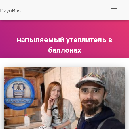
DzyuBus
Перемкн
навігаці
напыляемый утеплитель в
баллонах