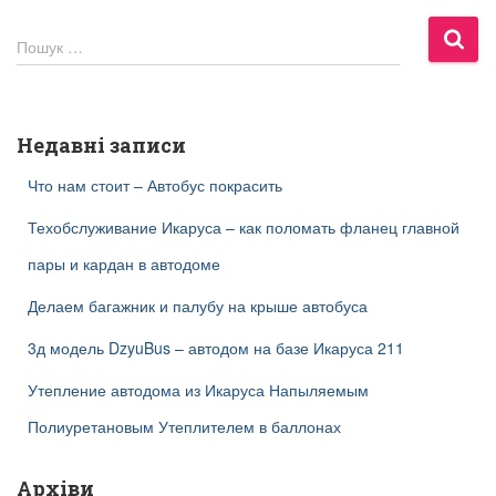
П
Пошук …
о
ш
у
к
Недавні записи
:
Что нам стоит – Автобус покрасить
Техобслуживание Икаруса – как поломать фланец главной
пары и кардан в автодоме
Делаем багажник и палубу на крыше автобуса
3д модель DzyuBus – автодом на базе Икаруса 211
Утепление автодома из Икаруса Напыляемым
Полиуретановым Утеплителем в баллонах
Архіви