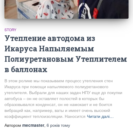
STORY
Утепление автодома из
Икаруса Напыляемым
Полиуретановым Утеплителем
в баллонах
В этом ролике мы показываем процесс утепления стен
Икаруса при помощи напыляемого полиуретанового
утеплителя. Выбрали для наших задач НПУ еще до покупки
автобуса – он не оставляет полостей в которых бы
образовывался конденсат, он не намокает и не боится
вибраций как, например, ваты и имеет очень высокий
коэффициент теплоизоляции. Наносится
Читати далі…
Автором
mecmaster
,
6 років
тому