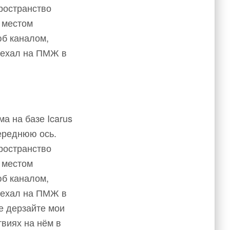
ространство
 местом
юб каналом,
реехал на ПМЖ в
а на базе Icarus
ереднюю ось.
ространство
 местом
юб каналом,
реехал на ПМЖ в
е дерзайте мои
твиях на нём в