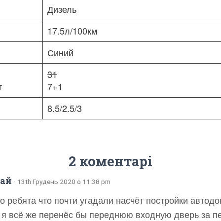
Дизель
17.5л/100км
Синий
31
т
7+1
8.5/2.5/3
2 коментарі
лай
· 13th Грудень 2020 о 11:38 pm
о ребята что почти угадали насчёт постройки автодом
о я всё же перенёс бы переднюю входную дверь за п