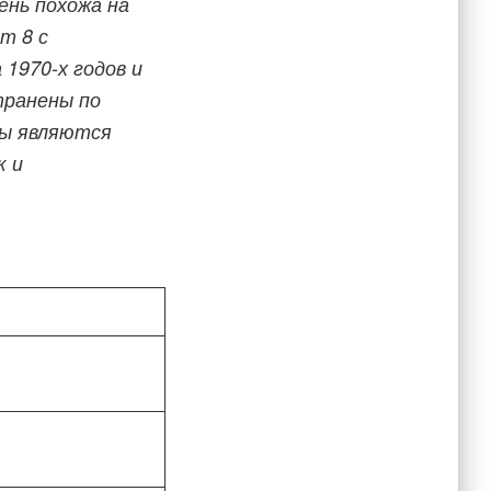
чень похожа на
ет 8 с
 1970-х годов и
транены по
сы являются
к и