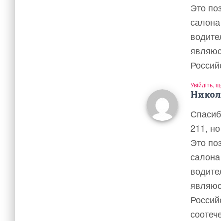
Это по
салона
водите
являюс
Россий
Увійдіть, 
Нико
Спасиб
211, н
Это по
салона
водите
являюс
Россий
соотеч