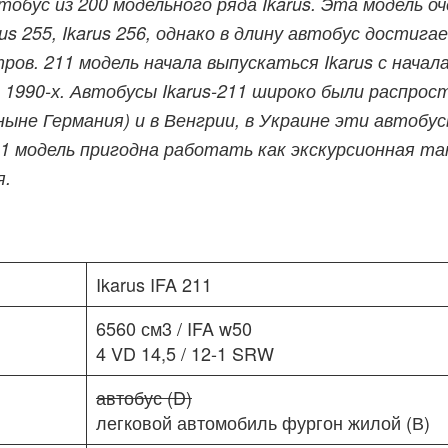
втобус из 200 модельного ряда Ikarus. Эта модель о
arus 255, Ikarus 256, однако в длину автобус достига
ров. 211 модель начала выпускаться Ikarus с начала
 1990-х. Автобусы Ikarus-211 широко были распрос
ныне Германия) и в Венгрии, в Украине эти автобу
1 модель пригодна работать как экскурсионная та
я.
Ikarus IFA 211
6560 см3 / IFA w50
4 VD 14,5 / 12-1 SRW
автобус (D)
легковой автомобиль фургон жилой (В)