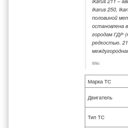
Ikarus 211 – а
Ikarus 250, Ik
половиной мет
остановлена в
городам ГДР (
редкостью. 21
междугородна
Wiki
Марка ТС
Двигатель
Тип ТС