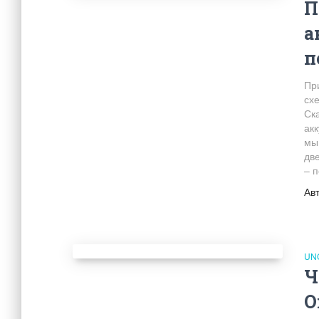
П
а
п
Пр
сх
Ск
ак
мы
дв
– 
Ав
UN
Ч
О