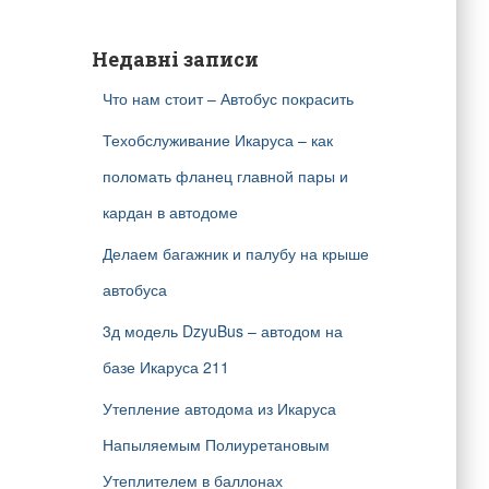
у
к
Недавні записи
:
Что нам стоит – Автобус покрасить
Техобслуживание Икаруса – как
поломать фланец главной пары и
кардан в автодоме
Делаем багажник и палубу на крыше
автобуса
3д модель DzyuBus – автодом на
базе Икаруса 211
Утепление автодома из Икаруса
Напыляемым Полиуретановым
Утеплителем в баллонах