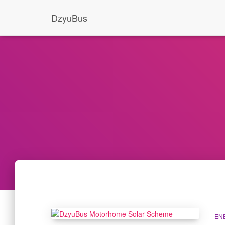
DzyuBus
EN