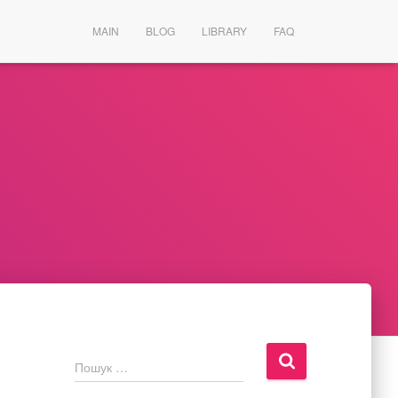
MAIN
BLOG
LIBRARY
FAQ
П
Пошук …
о
ш