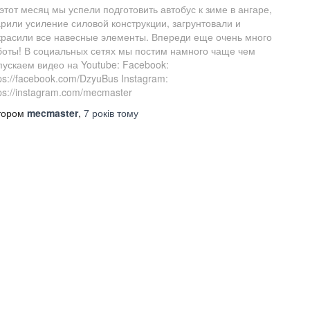
этот месяц мы успели подготовить автобус к зиме в ангаре,
арили усиление силовой конструкции, загрунтовали и
красили все навесные элементы. Впереди еще очень много
боты! В социальных сетях мы постим намного чаще чем
пускаем видео на Youtube: Facebook:
ps://facebook.com/DzyuBus Instagram:
ps://instagram.com/mecmaster
тором
mecmaster
,
7 років
тому