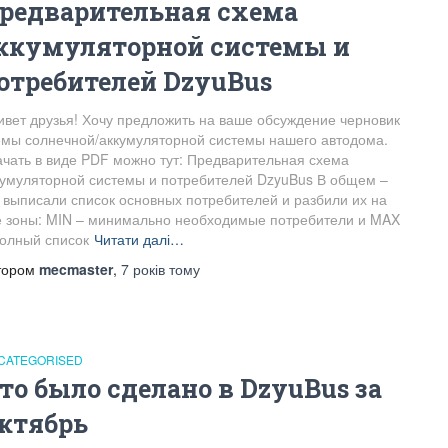
редварительная схема
ккумуляторной системы и
отребителей DzyuBus
ивет друзья! Хочу предложить на ваше обсуждение черновик
емы солнечной/аккумуляторной системы нашего автодома.
ачать в виде PDF можно тут: Предварительная схема
кумуляторной системы и потребителей DzyuBus В общем –
 выписали список основных потребителей и разбили их на
е зоны: MIN – минимально необходимые потребители и MAX
полный список
Читати далі…
тором
mecmaster
,
7 років
тому
CATEGORISED
то было сделано в DzyuBus за
ктябрь