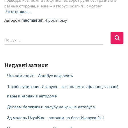
подводились, помпа люфтила, выворот руля был разным в
разные стороны, и еще – автобус “козлил”, смотрел
Читати далі…
Автором
mecmaster
,
4 роки
тому
П
Пошук …
о
ш
у
к
Недавні записи
:
Что нам стоит – Автобус покрасить
Техобслуживание Икаруса – как поломать фланец главной
пары и кардан в автодоме
Делаем багажник и палубу на крыше автобуса
3д модель DzyuBus – автодом на базе Икаруса 211