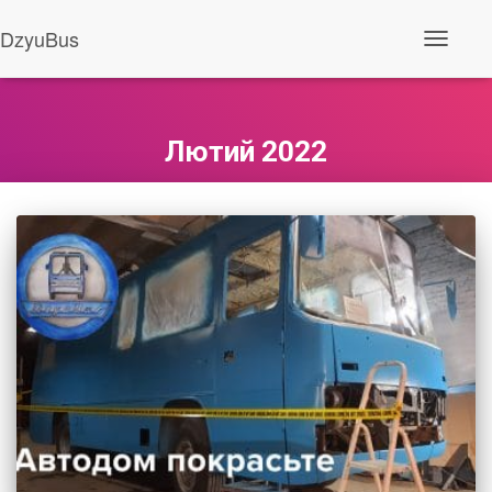
DzyuBus
Перемкн
навігаці
Лютий 2022