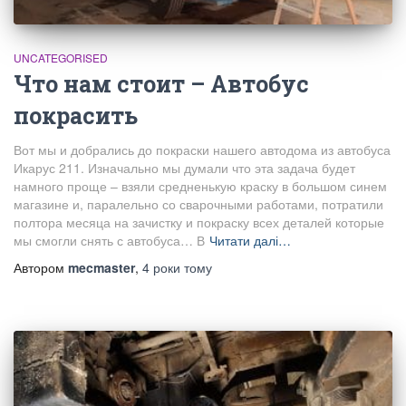
UNCATEGORISED
Что нам стоит – Автобус
покрасить
Вот мы и добрались до покраски нашего автодома из автобуса
Икарус 211. Изначально мы думали что эта задача будет
намного проще – взяли средненькую краску в большом синем
магазине и, паралельно со сварочными работами, потратили
полтора месяца на зачистку и покраску всех деталей которые
мы смогли снять с автобуса… В
Читати далі…
Автором
mecmaster
,
4 роки
тому