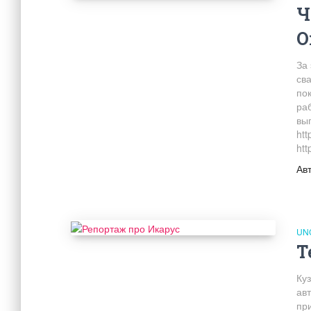
Ч
О
За 
св
по
ра
вы
htt
htt
Ав
UN
Т
Куз
авт
пр