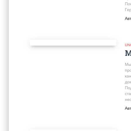
По
Ге
Ав
UN
М
Мы
пр
ка
до
Под
ст
не
Ав