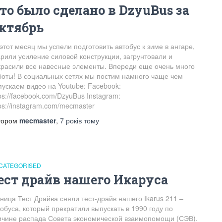
то было сделано в DzyuBus за
ктябрь
этот месяц мы успели подготовить автобус к зиме в ангаре,
арили усиление силовой конструкции, загрунтовали и
красили все навесные элементы. Впереди еще очень много
боты! В социальных сетях мы постим намного чаще чем
пускаем видео на Youtube: Facebook:
ps://facebook.com/DzyuBus Instagram:
ps://instagram.com/mecmaster
тором
mecmaster
,
7 років
тому
CATEGORISED
ест драйв нашего Икаруса
ница Тест Драйва сняли тест-драйв нашего Ikarus 211 –
обуса, который прекратили выпускать в 1990 году по
ичине распада Совета экономической взаимопомощи (СЭВ).