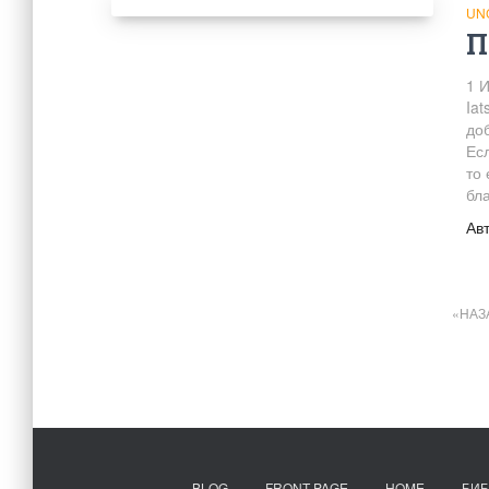
UN
П
1 
Ia
до
Есл
то
бл
Ав
Навігація
НАЗ
записів
BLOG
FRONT PAGE
HOME
БИБ