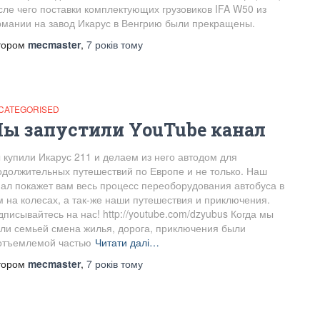
сле чего поставки комплектующих грузовиков IFA W50 из
рмании на завод Икарус в Венгрию были прекращены.
тором
mecmaster
,
7 років
тому
CATEGORISED
ы запустили YouTube канал
 купили Икарус 211 и делаем из него автодом для
одолжительных путешествий по Европе и не только. Наш
нал покажет вам весь процесс переоборудования автобуса в
м на колесах, а так-же наши путешествия и приключения.
писывайтесь на нас! http://youtube.com/dzyubus Когда мы
али семьей смена жилья, дорога, приключения были
отъемлемой частью
Читати далі…
тором
mecmaster
,
7 років
тому