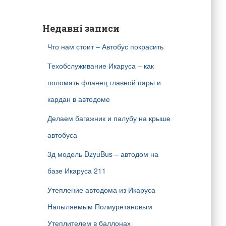
ш
у
к
Недавні записи
:
Что нам стоит – Автобус покрасить
Техобслуживание Икаруса – как
поломать фланец главной пары и
кардан в автодоме
Делаем багажник и палубу на крыше
автобуса
3д модель DzyuBus – автодом на
базе Икаруса 211
Утепление автодома из Икаруса
Напыляемым Полиуретановым
Утеплителем в баллонах