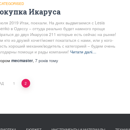
CATEGORISED
окупка Икаруса
Июля 2019 Итак, поехали. На днях выдвигаемся с Lesia
tsenko в Одессу – оттуда реально будет намного проще
браться до двух Икарусов 211 которые есть сейчас на рынке!
и кто из друзей хочет/может покататься с нами, или у кого-
 есть хороший механик/водитель с категорией – будем очень
агодарны помощи и рады компании!
Читати далі…
тором
mecmaster
,
7 років
тому
АД
1
2
ЛИОТЕКА
БЮДЖЕТ
ИНСТРУМЕНТЫ И МАТЕРИАЛЫ
ТЕХНИЧ