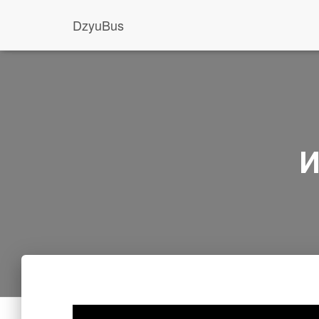
DzyuBus
И