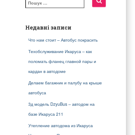
П
о
ш
у
к
Недавні записи
:
Что нам стоит – Автобус покрасить
Техобслуживание Икаруса – как
поломать фланец главной пары и
кардан в автодоме
Делаем багажник и палубу на крыше
автобуса
3д модель DzyuBus – автодом на
базе Икаруса 211
Утепление автодома из Икаруса