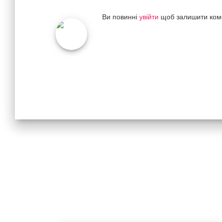
Ви повинні
увійти
щоб залишити ком