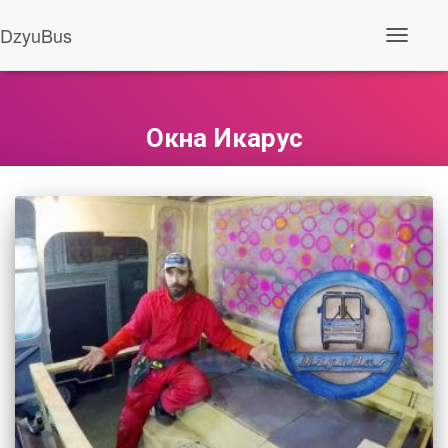
DzyuBus
Перемкн
навігаці
Окна Икарус