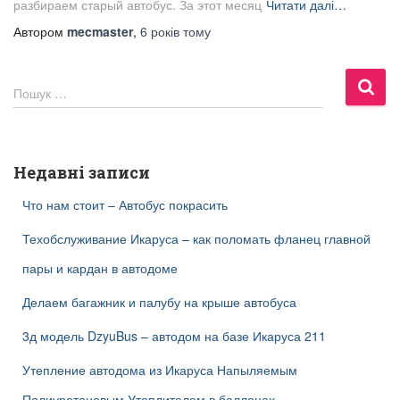
разбираем старый автобус. За этот месяц
Читати далі…
Автором
mecmaster
,
6 років
тому
П
Пошук …
о
ш
у
к
Недавні записи
:
Что нам стоит – Автобус покрасить
Техобслуживание Икаруса – как поломать фланец главной
пары и кардан в автодоме
Делаем багажник и палубу на крыше автобуса
3д модель DzyuBus – автодом на базе Икаруса 211
Утепление автодома из Икаруса Напыляемым
Полиуретановым Утеплителем в баллонах